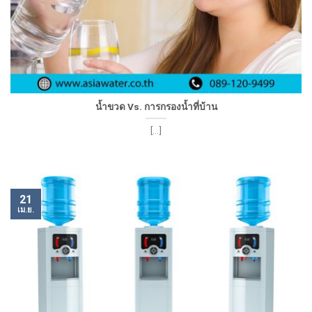
น้ำขวด Vs. การกรองน้ำที่บ้าน
[...]
21
เม.ย.