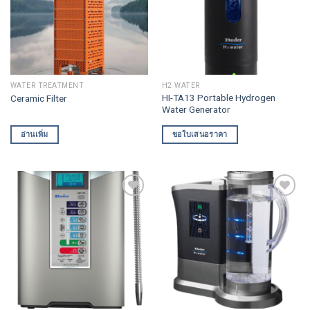
WATER TREATMENT
H2 WATER
HI-TA13 Portable Hydrogen
Ceramic Filter
Water Generator
อ่านเพิ่ม
ขอใบเสนอราคา
Add to
Add to
wishlist
wishlist