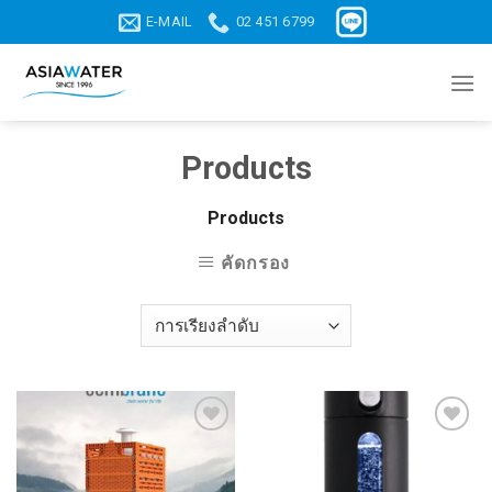
Skip
E-MAIL
02 451 6799
to
content
Products
Products
คัดกรอง
Add to
Add to
wishlist
wishlist