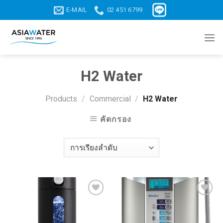
Skip
E-MAIL
02 451 6799
to
content
H2 Water
Products
/
Commercial
/
H2 Water
คัดกรอง
Add to
Add to
wishlist
wishlist