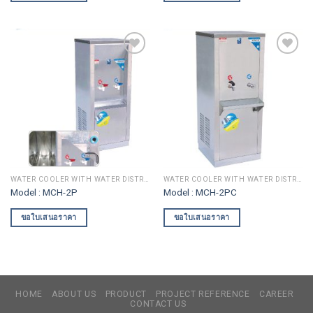
Add to
Add to
wishlist
wishlist
WATER COOLER WITH WATER DISTRIBUTION
WATER COOLER WITH WATER DISTRIBUTION
Model : MCH-2P
Model : MCH-2PC
ขอใบเสนอราคา
ขอใบเสนอราคา
HOME
ABOUT US
PRODUCT
PROJECT REFERENCE
CAREER
CONTACT US