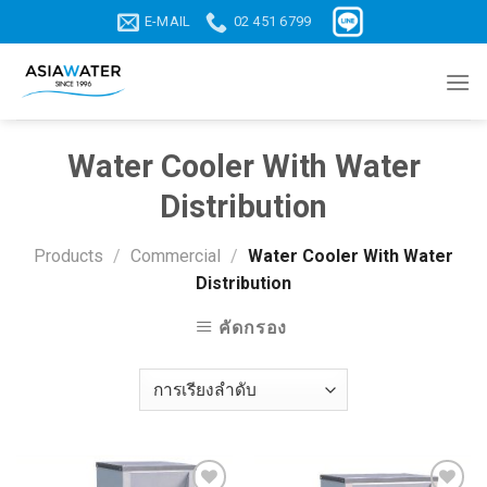
Skip
E-MAIL
02 451 6799
to
content
Water Cooler With Water
Distribution
Products
/
Commercial
/
Water Cooler With Water
Distribution
คัดกรอง