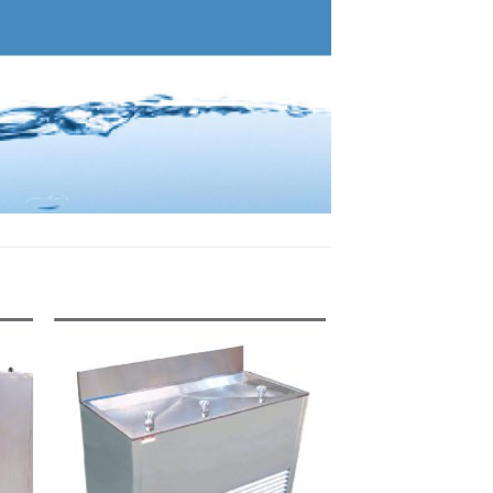
 to
Add to
ist
wishlist