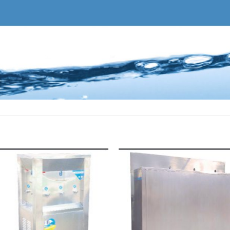
Add to
Add
wishlist
wishl