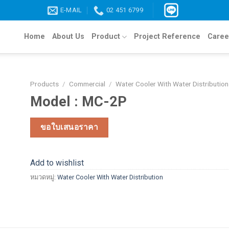
E-MAIL
02 451 6799
Home
About Us
Product
Project Reference
Caree
Products
/
Commercial
/
Water Cooler With Water Distribution
Model : MC-2P
ขอใบเสนอราคา
Add to wishlist
หมวดหมู่:
Water Cooler With Water Distribution